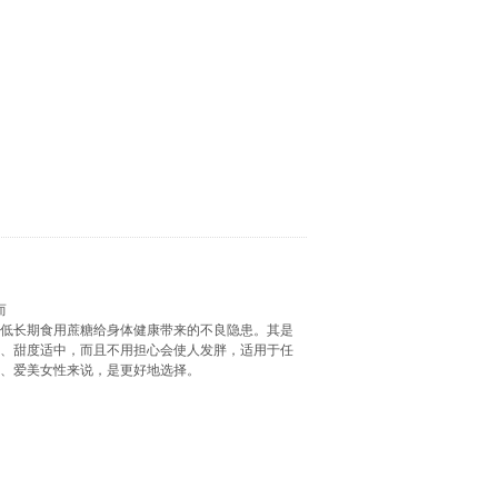
而
降低长期食用蔗糖给身体健康带来的不良隐患。其是
糖、甜度适中，而且不用担心会使人发胖，适用于任
者、爱美女性来说，是更好地选择。