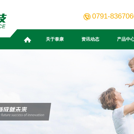
0791-836706
关于泰康
资讯动态
产品中
企业简
企业新
复配乳
人才招
质量保
企业文
招标公
复配防
薪酬福
合作伙
大事记
技术文
食用香
地图导
ABOUT
NEWS
PRODUCT
HUMAN
MARKETING
INFORMATION
TELLCAN
RESOURCES
CENTER
SERVICES
关于泰康
资讯动态
产品中心
人力资源
营销服务