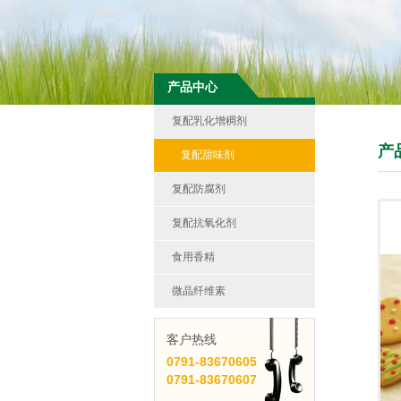
产品中心
复配乳化增稠剂
产
复配甜味剂
复配防腐剂
复配抗氧化剂
食用香精
微晶纤维素
客户热线
0791-
83670605
0791-
83670607