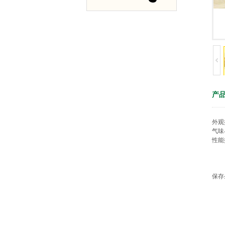
产
外观
气味
性能
保存