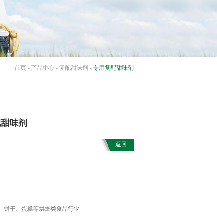
首页
-
产品中心
-
复配甜味剂
-
专用复配甜味剂
配甜味剂
返回
、饼干、蛋糕等烘焙类食品行业