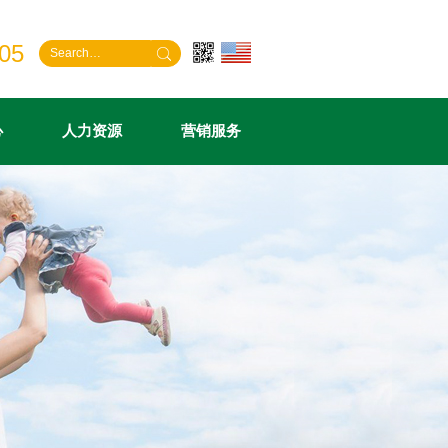
05
心
人力资源
营销服务
介
闻
化增稠剂
聘
证
组织机构
行业动态
复配甜味剂
人才理念
营销网络
化
告
腐剂
利
伴
资质荣誉
标准法规
复配抗氧化剂
联系我们
库
精
航
相关产业
信息快报
微晶纤维素