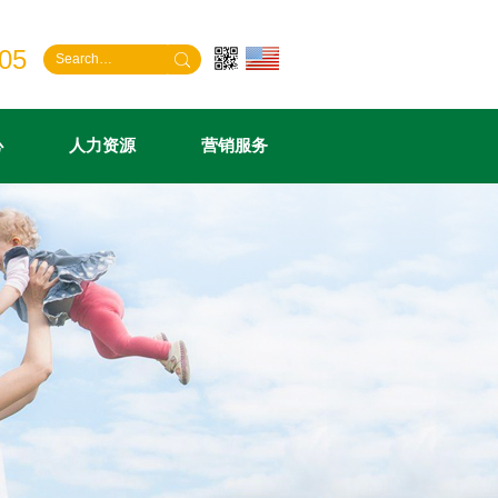
05
心
人力资源
营销服务
介
闻
化增稠剂
聘
证
组织机构
行业动态
复配甜味剂
人才理念
营销网络
化
告
腐剂
利
伴
资质荣誉
标准法规
复配抗氧化剂
联系我们
库
精
航
相关产业
信息快报
微晶纤维素