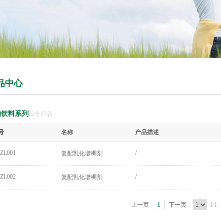
品中心
物饮料系列
, 2个产品
号
名称
产品描述
ZL001
/
复配乳化增稠剂
ZL002
/
复配乳化增稠剂
上一页
1
下一页
1/1