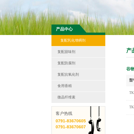
产品中心
复配乳化增稠剂
产
复配甜味剂
复配防腐剂
谷
复配抗氧化剂
型
食用香精
TK
微晶纤维素
TK
客户热线
0791-
83670605
0791-
83670607