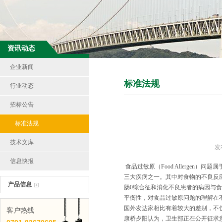
资讯动态
企业新闻
标准法规
行业动态
招标公告
标准法规
技术文库
发
信息快报
食品过敏原（Food Allerge
三大疾病之一。其中对食物的不良反应
产品信息
肠0综合征和消化不良患者的病因与
平衡性，对食品过敏原问题的理解在
国外发达家相比有着较大的差别，不
客户热线
康桥夕阳认为，卫生部正在公开征求