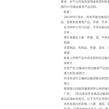
要求，对于公司和其管理者将受到民
国FDA可能会要求产品召回。
欧盟：
2003/89/EC指令，所有导致
品、坚果和坚果类产品、芹菜、芥末、芝麻
从2008年12月23日起，不符合标
日本：
厚生省规定小麦、荞麦、蛋、牛奶和
韩国：
含蛋制品、乳制品、荞麦、花生、大
英国：
标签上列明产品中存在的特定过敏
加拿大：
任何产生;过敏成分的过敏原产品也
澳大利亚/新西兰：
对没有进行正确的过敏原标识的情况“
瑞士：
根据瑞士内政部健康局所公布的食品法
广州： 《亚运食品安全食品过敏原
食品必须如实标注。以下为可以导致
含有谷蛋白的谷物（小麦、面筋、荞