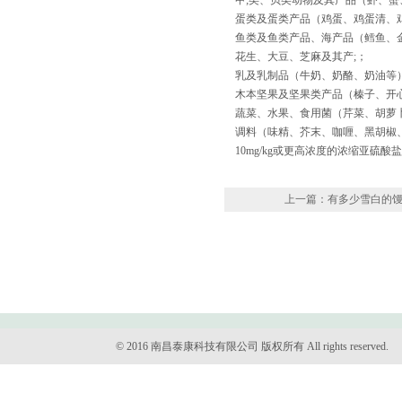
甲;类、贝类动物及其产品（虾、蟹
蛋类及蛋类产品（鸡蛋、鸡蛋清、
鱼类及鱼类产品、海产品（鳕鱼、
花生、大豆、芝麻及其产;；
乳及乳制品（牛奶、奶酪、奶油等
木本坚果及坚果类产品（榛子、开
蔬菜、水果、食用菌（芹菜、胡萝卜
调料（味精、芥末、咖喱、黑胡椒
10mg/kg或更高浓度的浓缩亚硫酸
上一篇：有多少雪白的馒头
© 2016 南昌泰康科技有限公司 版权所有 All rights reserved.