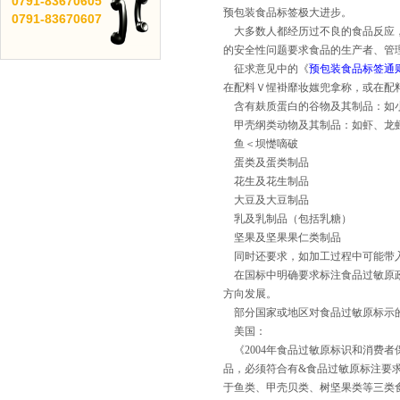
0791-
83670605
预包装食品标签极大进步。
0791-
83670607
大多数人都经历过不良的食品反应，
的安全性问题要求食品的生产者、管
征求意见中的《
预包装食品标签通
在配料Ｖ惺褂靡妆媸兜拿称，或在配
含有麸质蛋白的谷物及其制品：如小
甲壳纲类动物及其制品：如虾、龙
鱼＜坝憷嘀破
蛋类及蛋类制品
花生及花生制品
大豆及大豆制品
乳及乳制品（包括乳糖）
坚果及坚果果仁类制品
同时还要求，如加工过程中可能带入
在国标中明确要求标注食品过敏原政
方向发展。
部分国家或地区对食品过敏原标示
美国：
《2004年食品过敏原标识和消费
品，必须符合有&食品过敏原标注要
于鱼类、甲壳贝类、树坚果类等三类